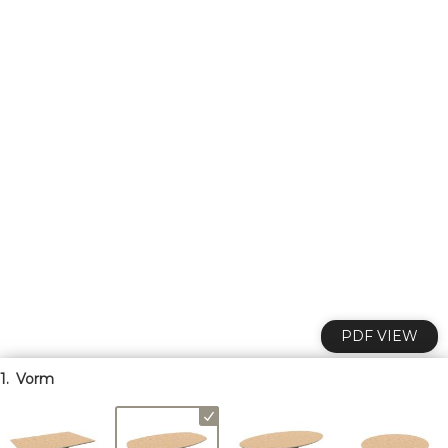
PDF VIEW
P
O
WERED
1.
Vorm